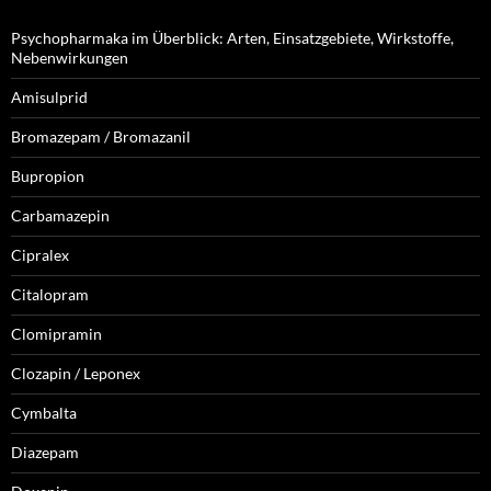
Psychopharmaka im Überblick: Arten, Einsatzgebiete, Wirkstoffe,
Nebenwirkungen
Amisulprid
Bromazepam / Bromazanil
Bupropion
Carbamazepin
Cipralex
Citalopram
Clomipramin
Clozapin / Leponex
Cymbalta
Diazepam