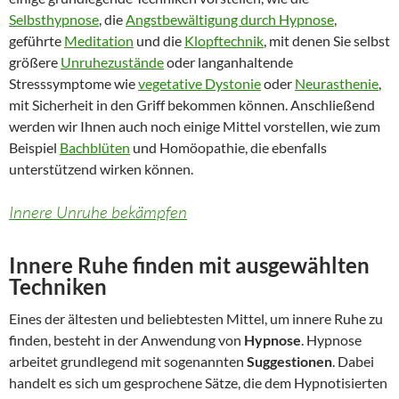
Selbsthypnose
, die
Angstbewältigung durch Hypnose
,
geführte
Meditation
und die
Klopftechnik
, mit denen Sie selbst
größere
Unruhezustände
oder langanhaltende
Stresssymptome wie
vegetative Dystonie
oder
Neurasthenie
,
mit Sicherheit in den Griff bekommen können. Anschließend
werden wir Ihnen auch noch einige Mittel vorstellen, wie zum
Beispiel
Bachblüten
und Homöopathie, die ebenfalls
unterstützend wirken können.
Innere Unruhe bekämpfen
Innere Ruhe finden mit ausgewählten
Techniken
Eines der ältesten und beliebtesten Mittel, um innere Ruhe zu
finden, besteht in der Anwendung von
Hypnose
. Hypnose
arbeitet grundlegend mit sogenannten
Suggestionen
. Dabei
handelt es sich um gesprochene Sätze, die dem Hypnotisierten