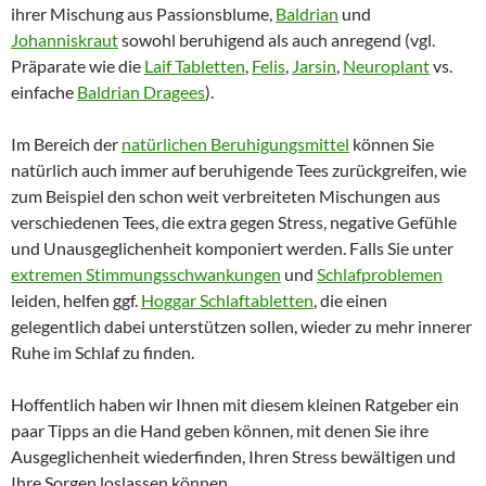
ihrer Mischung aus Passionsblume,
Baldrian
und
Johanniskraut
sowohl beruhigend als auch anregend (vgl.
Präparate wie die
Laif Tabletten
,
Felis
,
Jarsin
,
Neuroplant
vs.
einfache
Baldrian Dragees
).
Im Bereich der
natürlichen Beruhigungsmittel
können Sie
natürlich auch immer auf beruhigende Tees zurückgreifen, wie
zum Beispiel den schon weit verbreiteten Mischungen aus
verschiedenen Tees, die extra gegen Stress, negative Gefühle
und Unausgeglichenheit komponiert werden. Falls Sie unter
extremen Stimmungsschwankungen
und
Schlafproblemen
leiden, helfen ggf.
Hoggar Schlaftabletten
, die einen
gelegentlich dabei unterstützen sollen, wieder zu mehr innerer
Ruhe im Schlaf zu finden.
Hoffentlich haben wir Ihnen mit diesem kleinen Ratgeber ein
paar Tipps an die Hand geben können, mit denen Sie ihre
Ausgeglichenheit wiederfinden, Ihren Stress bewältigen und
Ihre Sorgen loslassen können.