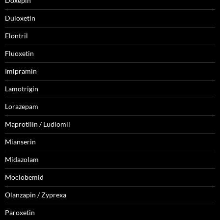
Doxepin
Duloxetin
Elontril
Fluoxetin
Imipramin
Lamotrigin
Lorazepam
Maprotilin / Ludiomil
Mianserin
Midazolam
Moclobemid
Olanzapin / Zyprexa
Paroxetin