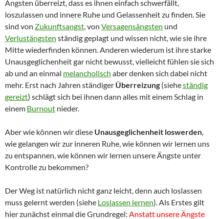
Ängsten überreizt, dass es ihnen einfach schwerfällt,
loszulassen und innere Ruhe und Gelassenheit zu finden. Sie
sind von
Zukunftsangst
, von
Versagensängsten
und
Verlustängsten
ständig geplagt und wissen nicht, wie sie ihre
Mitte wiederfinden können. Anderen wiederum ist ihre starke
Unausgeglichenheit gar nicht bewusst, vielleicht fühlen sie sich
ab und an einmal
melancholisch
aber denken sich dabei nicht
mehr. Erst nach Jahren ständiger
Überreizung
(siehe
ständig
gereizt
) schlägt sich bei ihnen dann alles mit einem Schlag in
einem
Burnout
nieder.
Aber wie können wir diese
Unausgeglichenheit loswerden
,
wie gelangen wir zur inneren Ruhe, wie können wir lernen uns
zu entspannen, wie können wir lernen unsere Ängste unter
Kontrolle zu bekommen?
Der Weg ist natürlich nicht ganz leicht, denn auch loslassen
muss gelernt werden (siehe
Loslassen lernen
). Als Erstes gilt
hier zunächst einmal die Grundregel:
Anstatt unsere Ängste