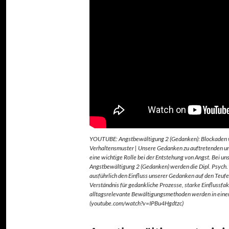
YOUTUBE: Angstbewältigung 2 (Gedanken): Blockaden 
Verhaltensmuster | Unsere Gedanken zu auftretenden 
eine wichtige Rolle bei der Entstehung von Angst. Bei u
Angstbewältigung 2 (Gedanken) werden die Dipl. Psych.
ausführlich den Einfluss unserer Gedanken auf den Teufe
Verständnis für gedankliche Prozesse, starke Einflussfak
alltagsrelevante Bewältigungsmethoden werden in eine
(youtube.com/watch?v=IPBu4Hgdtzc)