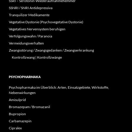
SSRI – Serotonin-Wiederaufnahmehemmer
SSNRI / SNRI Antidepressiva
Tranquilizer Medikamente
Vegetative Dystonie (Psychovegetative Dystonie)
Vegetatives Nervensystem beruhigen
Verfolgungswahn / Paranoia
Vermeidungsverhalten
Zwangsstörung / Zwangsgedanken / Zwangserkrankung
Kontrollzwang | Kontrollzwänge
PSYCHOPHARMAKA
Psychopharmaka im Überblick: Arten, Einsatzgebiete, Wirkstoffe,
Nebenwirkungen
Amisulprid
Bromazepam / Bromazanil
Bupropion
Carbamazepin
Cipralex