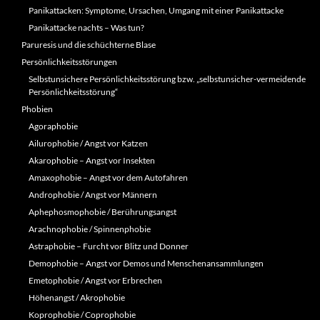
Panikattacken: Symptome, Ursachen, Umgang mit einer Panikattacke
Panikattacke nachts – Was tun?
Paruresis und die schüchterne Blase
Persönlichkeitsstörungen
Selbstunsichere Persönlichkeitsstörung bzw. „selbstunsicher-vermeidende
Persönlichkeitsstörung“
Phobien
Agoraphobie
Ailurophobie / Angst vor Katzen
Akarophobie – Angst vor Insekten
Amaxophobie – Angst vor dem Autofahren
Androphobie / Angst vor Männern
Aphephosmophobie / Berührungsangst
Arachnophobie / Spinnenphobie
Astraphobie – Furcht vor Blitz und Donner
Demophobie – Angst vor Demos und Menschenansammlungen
Emetophobie / Angst vor Erbrechen
Höhenangst / Akrophobie
Koprophobie / Coprophobie