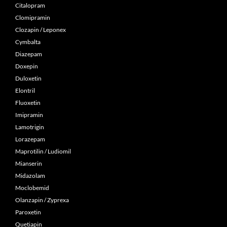
Citalopram
Clomipramin
Clozapin / Leponex
Cymbalta
Diazepam
Doxepin
Duloxetin
Elontril
Fluoxetin
Imipramin
Lamotrigin
Lorazepam
Maprotilin / Ludiomil
Mianserin
Midazolam
Moclobemid
Olanzapin / Zyprexa
Paroxetin
Quetiapin