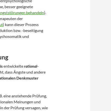
mentpsychologische
e, besser geeignete
ngststörungen behandeln
).
erapeuten der
ut
) kann dieser Prozess
uktion bzw. -beseitigung
 Psychosomatik und
ung
is
entwickelte
rational-
eht, dass Ängste und andere
rationalen Denkmuster
. B. eine anstehende Prüfung,
ationalen Meinungen und
 in der Prüfung versagen, wie