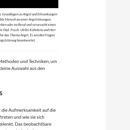
 Grundlagen zu Angst und Erkrankungen
iebte Mensch an einer Angststörungen.
lleben oder im Beruf und verursacht einen
ie Dipl. Psych. Ulrike Kühnlenz und Herr
 für das Thema Angst. Es werden Fragen
ngststörung beantwortet.
n, Methoden und Techniken, um
kleine Auswahl aus den
s
t die Aufmerksamkeit auf die
ftreten und wie sie sich
 gelenkt. Das beobachtbare