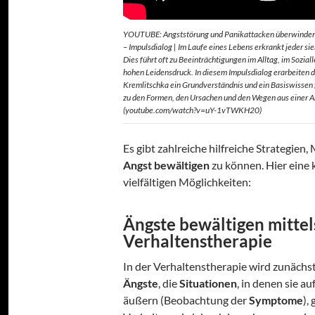
YOUTUBE: Angststörung und Panikattacken überwinden:
– Impulsdialog | Im Laufe eines Lebens erkrankt jeder s
Dies führt oft zu Beeinträchtigungen im Alltag, im Sozia
hohen Leidensdruck. In diesem Impulsdialog erarbeiten d
Kremlitschka ein Grundverständnis und ein Basiswissen
zu den Formen, den Ursachen und den Wegen aus einer A
(youtube.com/watch?v=uY-1vTWKH20)
Es gibt zahlreiche hilfreiche Strategie
Angst bewältigen
zu können. Hier eine 
vielfältigen Möglichkeiten:
Ängste bewältigen mittel
Verhaltenstherapie
In der Verhaltenstherapie wird zunächs
Ängste
, die
Situationen
, in denen sie au
äußern (Beobachtung der
Symptome
),