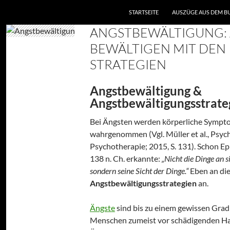
ZUM INHALT SPRINGEN
STARTSEITE
AUSZÜGE AUS DEM B
ANGSTBEWÄLTIGUNG:
BEWÄLTIGEN MIT DEN
STRATEGIEN
Angstbewältigung &
Angstbewältigungsstrate
Bei Ängsten werden körperliche Sympt
wahrgenommen (Vgl. Müller et al., Psyc
Psychotherapie; 2015, S. 131). Schon Epi
138 n. Ch. erkannte:
„Nicht die Dinge an 
sondern seine Sicht der Dinge.“
Eben an die
Angstbewältigungsstrategien
an.
Ängste
sind bis zu einem gewissen Gra
Menschen zumeist vor schädigenden Han