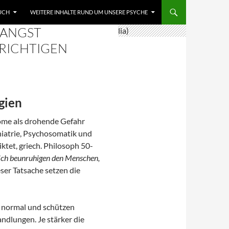
UCH
WEITERE INHALTE RUND UM UNSERE PSYCHE
 ANGST
 RICHTIGEN
gien
ome als drohende Gefahr
hiatrie, Psychosomatik und
ktet, griech. Philosoph 50-
sich beunruhigen den Menschen,
ser Tatsache setzen die
d normal und schützen
dlungen. Je stärker die