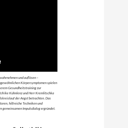
wahrnehmen und auflösen –
ungewöhnlichen Körpersymptomen spielen
nserem Gesundheitstraining zur
 Ulrike Kühnlenz und Herr Kremlitschka
lskreislauf der Angst betrachten. Das
toren, hilfreiche Techniken und
m gemeinsamen Impulsdialog ergründet.