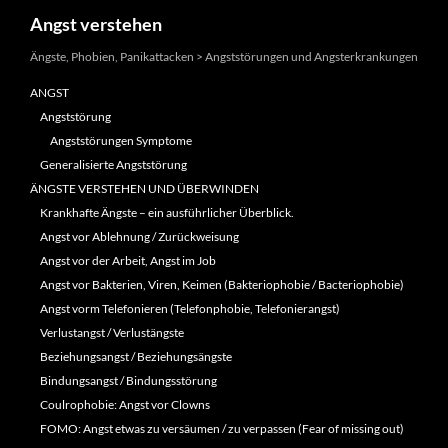
Suchen
Angst verstehen
Ängste, Phobien, Panikattacken > Angststörungen und Angsterkrankungen
ANGST
Angststörung
Angststörungen Symptome
Generalisierte Angststörung
ÄNGSTE VERSTEHEN UND ÜBERWINDEN
Krankhafte Ängste – ein ausführlicher Überblick.
Angst vor Ablehnung / Zurückweisung
Angst vor der Arbeit, Angst im Job
Angst vor Bakterien, Viren, Keimen (Bakteriophobie / Bacteriophobie)
Angst vorm Telefonieren (Telefonphobie, Telefonierangst)
Verlustangst / Verlustängste
Beziehungsangst / Beziehungsängste
Bindungsangst / Bindungsstörung
Coulrophobie: Angst vor Clowns
FOMO: Angst etwas zu versäumen / zu verpassen (Fear of missing out)