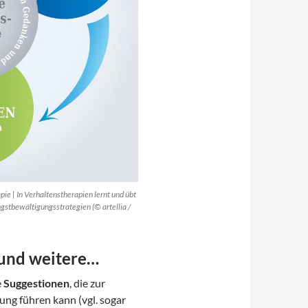
ie | In Verhaltenstherapien lernt und übt
stbewältigungsstrategien (© artellia /
und weitere…
e
Suggestionen
, die zur
ng führen kann (vgl. sogar