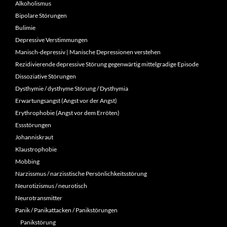
Alkoholismus
Bipolare Störungen
Bulimie
Depressive Verstimmungen
Manisch-depressiv | Manische Depressionen verstehen
Rezidivierende depressive Störung gegenwärtig mittelgradige Episode
Dissoziative Störungen
Dysthymie / dysthyme Störung / Dysthymia
Erwartungsangst (Angst vor der Angst)
Erythrophobie (Angst vor dem Erröten)
Essstörungen
Johanniskraut
Klaustrophobie
Mobbing
Narzissmus / narzisstische Persönlichkeitsstörung
Neurotizismus / neurotisch
Neurotransmitter
Panik / Panikattacken / Panikstörungen
Panikstörung