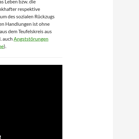
as Leben bzw. die
nkhafter respektive
ium des sozialen Rückzugs
en Handlungen ist ohne
 aus dem Teufelskreis aus
. auch
Angststörungen
me
).