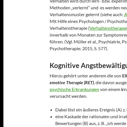
Verhalten wird durch lern- bzw. experi
Methoden „verlernt“ und es werden neu
Verhaltensmuster gelernt (siehe auch:
A
Mit Hilfe eines Psychologen / Psychoth
Verhaltenstherapie (
Verhaltenstherape
innerhalb von Monaten zur Symptomred
führen. (Vgl. Müller et al., Psychiatrie,
Psychotherapie; 2015, S. 577).
Kognitive Angstbewältig
Hierzu gehört unter anderem die von
Ell
emotive Therapie (RET)
, die davon ausg
psychische Erkrankungen
von einem
ir
verursacht werden.
Dabei löst ein äußeres Ereignis (A) z
eine Kaskade der rationalen und irr
Bewertungen (B) aus, z. B. „ich werde