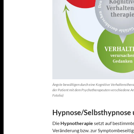
Ängste bewältigen durch eine Kognitive Verhaltenstherap
der Patient mit dem Psychotherapeuten verschiedene Ang
Fotolia)
Hypnose/Selbsthypnose 
Die
Hypnotherapie
setzt auf bestimmt
Veränderung bzw. zur Symptombeseitigu