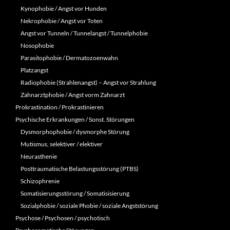
Kynophobie / Angst vor Hunden
Nekrophobie / Angst vor Toten
Angst vor Tunneln / Tunnelangst / Tunnelphobie
Nosophobie
Parasitophobie / Dermatozoenwahn
Platzangst
Radiophobie (Strahlenangst) – Angst vor Strahlung
Zahnarztphobie / Angst vorm Zahnarzt
Prokrastination / Prokrastinieren
Psychische Erkrankungen / Sonst. Störungen
Dysmorphophobie / dysmorphe Störung
Mutismus, selektiver / elektiver
Neurasthenie
Posttraumatische Belastungsstörung (PTBS)
Schizophrenie
Somatisierungsstörung / Somatisisierung
Sozialphobie / soziale Phobie / soziale Angststörung
Psychose / Psychosen / psychotisch