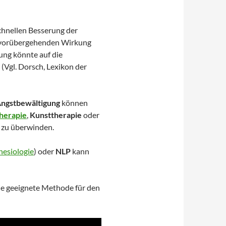
schnellen Besserung der
 vorübergehenden Wirkung
ung könnte auf die
(Vgl. Dorsch, Lexikon der
Angstbewältigung
können
therapie
,
Kunsttherapie
oder
 zu überwinden.
nesiologie
) oder
NLP
kann
die geeignete Methode für den