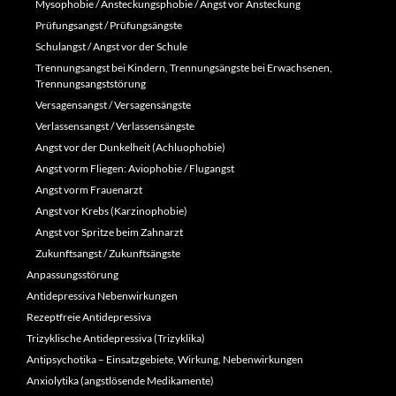
Mysophobie / Ansteckungsphobie / Angst vor Ansteckung
Prüfungsangst / Prüfungsängste
Schulangst / Angst vor der Schule
Trennungsangst bei Kindern, Trennungsängste bei Erwachsenen,
Trennungsangststörung
Versagensangst / Versagensängste
Verlassensangst / Verlassensängste
Angst vor der Dunkelheit (Achluophobie)
Angst vorm Fliegen: Aviophobie / Flugangst
Angst vorm Frauenarzt
Angst vor Krebs (Karzinophobie)
Angst vor Spritze beim Zahnarzt
Zukunftsangst / Zukunftsängste
Anpassungsstörung
Antidepressiva Nebenwirkungen
Rezeptfreie Antidepressiva
Trizyklische Antidepressiva (Trizyklika)
Antipsychotika – Einsatzgebiete, Wirkung, Nebenwirkungen
Anxiolytika (angstlösende Medikamente)