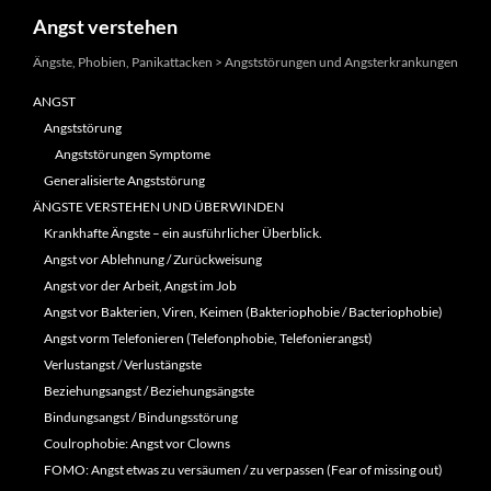
Suchen
Angst verstehen
Ängste, Phobien, Panikattacken > Angststörungen und Angsterkrankungen
ANGST
Angststörung
Angststörungen Symptome
Generalisierte Angststörung
ÄNGSTE VERSTEHEN UND ÜBERWINDEN
Krankhafte Ängste – ein ausführlicher Überblick.
Angst vor Ablehnung / Zurückweisung
Angst vor der Arbeit, Angst im Job
Angst vor Bakterien, Viren, Keimen (Bakteriophobie / Bacteriophobie)
Angst vorm Telefonieren (Telefonphobie, Telefonierangst)
Verlustangst / Verlustängste
Beziehungsangst / Beziehungsängste
Bindungsangst / Bindungsstörung
Coulrophobie: Angst vor Clowns
FOMO: Angst etwas zu versäumen / zu verpassen (Fear of missing out)