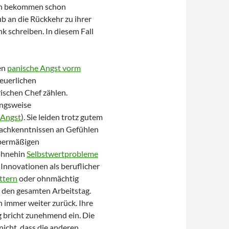
en bekommen schon
b an die Rückkehr zu ihrer
nk schreiben. In diesem Fall
en
panische Angst vorm
neuerlichen
schen Chef zählen.
angsweise
 Angst
). Sie leiden trotz gutem
achkenntnissen an Gefühlen
übermäßigen
 ohnehin
Selbstwertprobleme
Innovationen als beruflicher
ttern
oder ohnmächtig
 den gesamten Arbeitstag.
 immer weiter zurück. Ihre
ng bricht zunehmend ein. Die
icht, dass die anderen