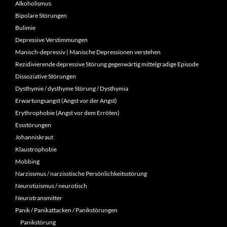
Alkoholismus
Bipolare Störungen
Bulimie
Depressive Verstimmungen
Manisch-depressiv | Manische Depressionen verstehen
Rezidivierende depressive Störung gegenwärtig mittelgradige Episode
Dissoziative Störungen
Dysthymie / dysthyme Störung / Dysthymia
Erwartungsangst (Angst vor der Angst)
Erythrophobie (Angst vor dem Erröten)
Essstörungen
Johanniskraut
Klaustrophobie
Mobbing
Narzissmus / narzisstische Persönlichkeitsstörung
Neurotizismus / neurotisch
Neurotransmitter
Panik / Panikattacken / Panikstörungen
Panikstörung