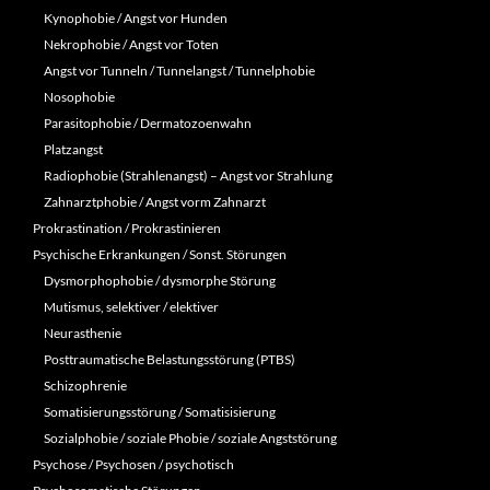
Kynophobie / Angst vor Hunden
Nekrophobie / Angst vor Toten
Angst vor Tunneln / Tunnelangst / Tunnelphobie
Nosophobie
Parasitophobie / Dermatozoenwahn
Platzangst
Radiophobie (Strahlenangst) – Angst vor Strahlung
Zahnarztphobie / Angst vorm Zahnarzt
Prokrastination / Prokrastinieren
Psychische Erkrankungen / Sonst. Störungen
Dysmorphophobie / dysmorphe Störung
Mutismus, selektiver / elektiver
Neurasthenie
Posttraumatische Belastungsstörung (PTBS)
Schizophrenie
Somatisierungsstörung / Somatisisierung
Sozialphobie / soziale Phobie / soziale Angststörung
Psychose / Psychosen / psychotisch