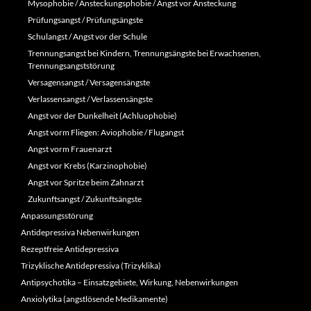
Mysophobie / Ansteckungsphobie / Angst vor Ansteckung
Prüfungsangst / Prüfungsängste
Schulangst / Angst vor der Schule
Trennungsangst bei Kindern, Trennungsängste bei Erwachsenen,
Trennungsangststörung
Versagensangst / Versagensängste
Verlassensangst / Verlassensängste
Angst vor der Dunkelheit (Achluophobie)
Angst vorm Fliegen: Aviophobie / Flugangst
Angst vorm Frauenarzt
Angst vor Krebs (Karzinophobie)
Angst vor Spritze beim Zahnarzt
Zukunftsangst / Zukunftsängste
Anpassungsstörung
Antidepressiva Nebenwirkungen
Rezeptfreie Antidepressiva
Trizyklische Antidepressiva (Trizyklika)
Antipsychotika – Einsatzgebiete, Wirkung, Nebenwirkungen
Anxiolytika (angstlösende Medikamente)