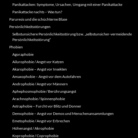
Panikattacken: Symptome, Ursachen, Umgang mit einer Panikattacke
Panikattacke nachts – Was tun?
Paruresis und die schüchterne Blase
Persönlichkeitsstörungen
Selbstunsichere Persönlichkeitsstörung bzw. „selbstunsicher-vermeidende
Persönlichkeitsstörung“
Phobien
Agoraphobie
Ailurophobie / Angst vor Katzen
Akarophobie – Angst vor Insekten
Amaxophobie – Angst vor dem Autofahren
Androphobie / Angst vor Männern
Aphephosmophobie / Berührungsangst
Arachnophobie / Spinnenphobie
Astraphobie – Furcht vor Blitz und Donner
Demophobie – Angst vor Demos und Menschenansammlungen
Emetophobie / Angst vor Erbrechen
Höhenangst / Akrophobie
Koprophobie / Coprophobie