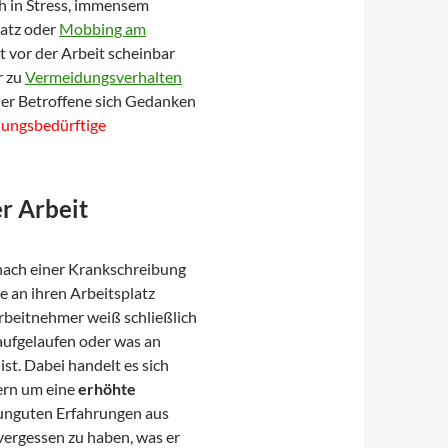
h in Stress, immensem
latz oder
Mobbing am
t vor der Arbeit scheinbar
r zu
Vermeidungsverhalten
der Betroffene sich Gedanken
lungsbedürftige
er Arbeit
ach einer Krankschreibung
 an ihren Arbeitsplatz
Arbeitnehmer weiß schließlich
 aufgelaufen oder was an
st. Dabei handelt es sich
ern um eine
erhöhte
 unguten Erfahrungen aus
 vergessen zu haben, was er