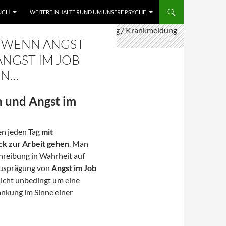
UCH
WEITERE INHALTE RUND UM UNSERE PSYCHE
: WENN ANGST
ANGST IM JOB
EN…
n und Angst im
en jeden Tag
mit
ck zur Arbeit gehen
. Man
chreibung in Wahrheit auf
Ausprägung von
Angst im Job
nicht unbedingt um eine
ankung im Sinne einer