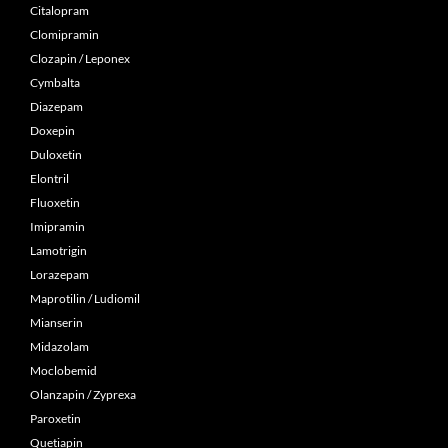
Citalopram
Clomipramin
Clozapin / Leponex
Cymbalta
Diazepam
Doxepin
Duloxetin
Elontril
Fluoxetin
Imipramin
Lamotrigin
Lorazepam
Maprotilin / Ludiomil
Mianserin
Midazolam
Moclobemid
Olanzapin / Zyprexa
Paroxetin
Quetiapin