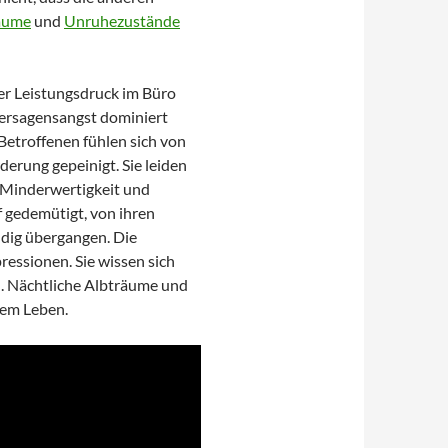
äume
und
Unruhezustände
er Leistungsdruck im Büro
Versagensangst dominiert
 Betroffenen fühlen sich von
erung gepeinigt. Sie leiden
 Minderwertigkeit und
f gedemütigt, von ihren
ndig übergangen. Die
ssionen. Sie wissen sich
n. Nächtliche Albträume und
rem Leben.