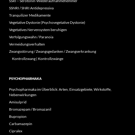
SSRI – Serotonin-Wiederaufnahmehemmer
SSNRI / SNRI Antidepressiva
Tranquilizer Medikamente
Vegetative Dystonie (Psychovegetative Dystonie)
Vegetatives Nervensystem beruhigen
Verfolgungswahn / Paranoia
Vermeidungsverhalten
Zwangsstörung / Zwangsgedanken / Zwangserkrankung
Kontrollzwang | Kontrollzwänge
PSYCHOPHARMAKA
Psychopharmaka im Überblick: Arten, Einsatzgebiete, Wirkstoffe,
Nebenwirkungen
Amisulprid
Bromazepam / Bromazanil
Bupropion
Carbamazepin
Cipralex