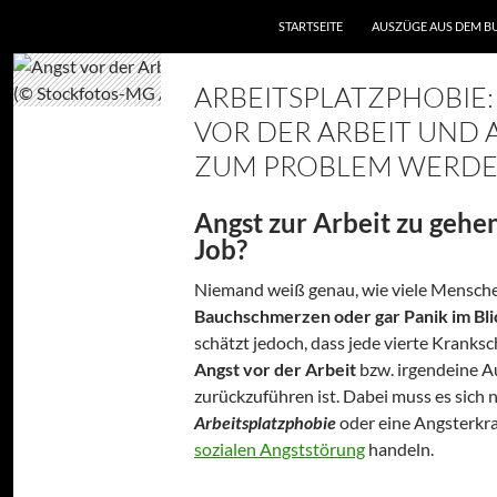
ZUM INHALT SPRINGEN
STARTSEITE
AUSZÜGE AUS DEM B
ARBEITSPLATZPHOBIE
VOR DER ARBEIT UND 
ZUM PROBLEM WERD
Angst zur Arbeit zu gehe
Job?
Niemand weiß genau, wie viele Mensch
Bauchschmerzen oder gar Panik im Bli
schätzt jedoch, dass jede vierte Kranks
Angst vor der Arbeit
bzw. irgendeine 
zurückzuführen ist. Dabei muss es sich 
Arbeitsplatzphobie
oder eine Angsterkr
sozialen Angststörung
handeln.