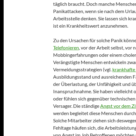
täglich braucht. Doch manche Mensch
Panikattacken, wenn sie nach dem Urlau
Arbeitsstelle denken. Sie lassen sich kra
ist ein Krankheitswert anzunehmen.
Zu den Ursachen für solche Panik könn
Telefonieren
, vor der Arbeit selbst, vor 
Mobbingerfahrungen oder einem choleri
Verängstigte Menschen entwickeln zw
Vermeidungsstrategien (vgl.
krankhafte
Ausbildungsstand und ausreichenden F
der Überlastung, der Unfähigkeit und 
Inanspruchnahme. Sie haben vielleicht
oder fühlen sich gegenüber technischen 
Versager. Die ständige
Angst vor dem Zi
werden begleitet diese Menschen durch
Solche Mitarbeiter ziehen sich deswegen
Fehltage häufen sich, die Arbeitsleistu
von Angst im Job Betroffenen möchten n