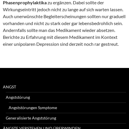
Phasenprophylaktika
zu ergänzen. Dabei sollte der
Wirkungseintritt jedoch nicht zu lange auf sich warten lassen.
Auch unerwünschte Begleiterscheinungen sollten nur graduell
vorhanden und nicht zu stark oder gar lebensbedrohlich sein.
Andernfalls sollte man das Medikament wieder absetzen.
Berichte zu Erfahrung mit diesem Medikament im Kontext
einer unipolaren Depression sind derzeit noch rar gestreut.
ANGST
Angststörung
Angststörungen Symptome
Generalisierte Angststörung
ÄNGSTE VERSTEHEN UND ÜBERWINDEN