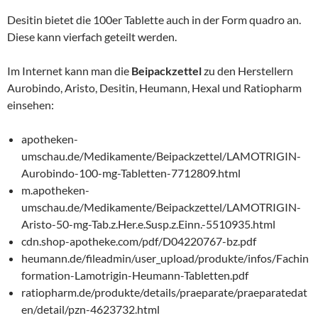
Desitin bietet die 100er Tablette auch in der Form quadro an.
Diese kann vierfach geteilt werden.
Im Internet kann man die
Beipackzettel
zu den Herstellern
Aurobindo, Aristo, Desitin, Heumann, Hexal und Ratiopharm
einsehen:
apotheken-
umschau.de/Medikamente/Beipackzettel/LAMOTRIGIN-
Aurobindo-100-mg-Tabletten-7712809.html
m.apotheken-
umschau.de/Medikamente/Beipackzettel/LAMOTRIGIN-
Aristo-50-mg-Tab.z.Her.e.Susp.z.Einn.-5510935.html
cdn.shop-apotheke.com/pdf/D04220767-bz.pdf
heumann.de/fileadmin/user_upload/produkte/infos/Fachin
formation-Lamotrigin-Heumann-Tabletten.pdf
ratiopharm.de/produkte/details/praeparate/praeparatedat
en/detail/pzn-4623732.html