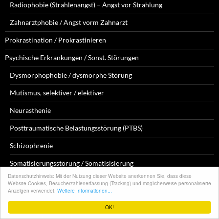
Radiophobie (Strahlenangst) – Angst vor Strahlung
Zahnarztphobie / Angst vorm Zahnarzt
Prokrastination / Prokrastinieren
Psychische Erkrankungen / Sonst. Störungen
Dysmorphophobie / dysmorphe Störung
Mutismus, selektiver / elektiver
Neurasthenie
Posttraumatische Belastungsstörung (PTBS)
Schizophrenie
Somatisierungsstörung / Somatisisierung
Datenschutzhinweis: Mit der Nutzung dieser Website anerkennen Sie, dass diese
Sozialphobie / soziale Phobie / soziale Angststörung
Website Cookies, Besucher­zahlen­erfassung (Tracking) und mög­licher­weise persona­lisierte
Anzeigen verwendet.
Weitere Informationen...
Psychose / Psychosen / psychotisch
OK!
Psychosomatische Störungen