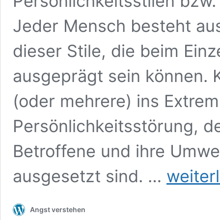
Persönlichkeitsstilen bzw
Jeder Mensch besteht aus
dieser Stile, die beim Ein
ausgeprägt sein können. Ki
(oder mehrere) ins Extrem,
Persönlichkeitsstörung, d
Betroffene und ihre Umwel
Persönlichkeitss
ausgesetzt sind. …
weiter
vom
Grundsatz
her
Angst verstehen
verstehen